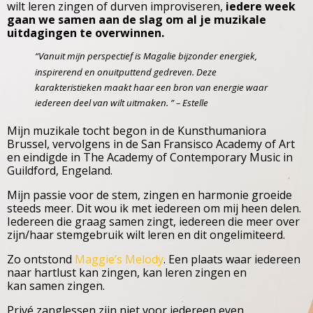
wilt leren zingen of durven improviseren,
iedere week
gaan we samen aan de slag om al je muzikale
uitdagingen te overwinnen.
“Vanuit mijn perspectief is Magalie bijzonder energiek,
inspirerend en onuitputtend gedreven. Deze
karakteristieken maakt haar een bron van energie waar
iedereen deel van wilt uitmaken. ” – Estelle
Mijn muzikale tocht begon in de Kunsthumaniora
Brussel, vervolgens in de San Fransisco Academy of Art
en eindigde in The Academy of Contemporary Music in
Guildford, Engeland.
Mijn passie voor de stem, zingen en harmonie groeide
steeds meer. Dit wou ik met iedereen om mij heen delen.
Iedereen die graag samen zingt, iedereen die meer over
zijn/haar stemgebruik wilt leren en dit ongelimiteerd.
Zo ontstond
Maggie’s Melody
. Een plaats waar iedereen
naar hartlust kan zingen, kan leren zingen en
kan samen zingen.
Privé zanglessen zijn niet voor iedereen even