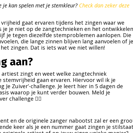
e je kan spelen met je stemkleur?
Check dan zeker deze
e vrijheid gaat ervaren tijdens het zingen waar we
s je je niet op de zangtechnieken en het ontwikkele
lijf je tegen diezelfde stemproblemen aanlopen. Die
nvoelen, die lange zinnen blijven lang aanvoelen of j
het zingen. Dat is iets wat we niet willen!
ng aan?
te artiest zingt en weet welke zangtechniek
e stemvrijheid gaan ervaren. Hiervoor wil ik je
g Je Zuiver’-challenge. Je leert hier in 5 dagen de
asis waarop je kunt verder bouwen. Meld je
er challenge 👇🏻
ent en de originele zanger nabootst zal er een groo
lgende keer als je een nummer gaat zingen je stilstaa