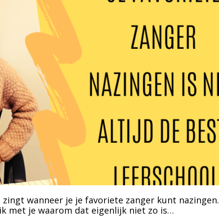
 zingt wanneer je je favoriete zanger kunt nazingen.
ik met je waarom dat eigenlijk niet zo is…