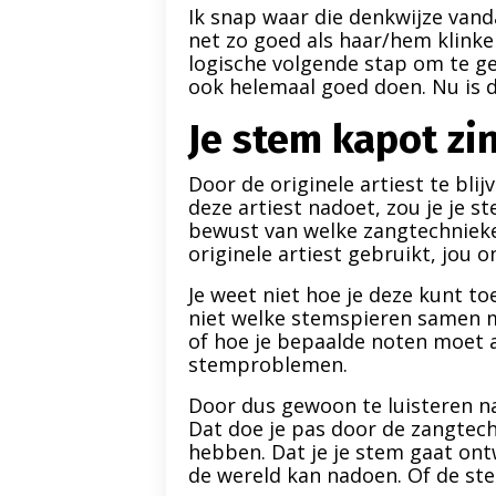
Ik snap waar die denkwijze van
net zo goed als haar/hem klinke
logische volgende stap om te g
ook helemaal goed doen. Nu is d
Je stem kapot zi
Door de originele artiest te blij
deze artiest nadoet, zou je je s
bewust van welke zangtechnieken
originele artiest gebruikt, jou o
Je weet niet hoe je deze kunt t
niet welke stemspieren samen m
of hoe je bepaalde noten moet aa
stemproblemen.
Door dus gewoon te luisteren naar
Dat doe je pas door de zangtech
hebben. Dat je je stem gaat ontw
de wereld kan nadoen. Of de stem