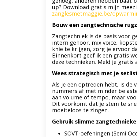
genoeg, anderen hebben baat bij
up? Download gratis mijn meez
zanglesmetmaggie.be/opwarmi
Bouw een zangtechnische rug
Zangtechniek is de basis voor 
intern gehoor, mix voice, kopst
knie te krijgen, zorg je ervoor 
Binnenkort geef ik een gratis w
deze technieken. Meld je gratis 
Wees strategisch met je setlis
Als je een optreden hebt, is de 
nummers af met minder belasten
aan volume of tempo, maar voora
Dit voorkomt dat je stem te sne
moeiteloos te zingen.
Gebruik slimme zangtechnieke
SOVT-oefeningen (Semi Occlu