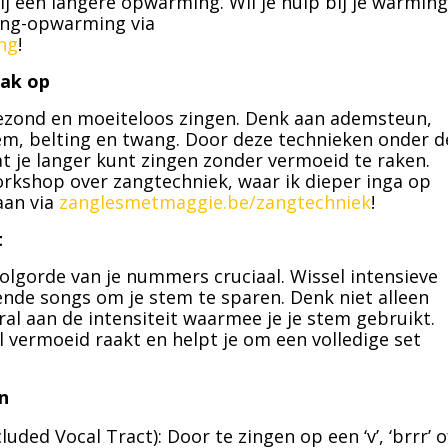
 een langere opwarming. Wil je hulp bij je warming
ing-opwarming via
ng
!
zak op
gezond en moeiteloos zingen. Denk aan ademsteun,
em, belting en twang. Door deze technieken onder d
dat je langer kunt zingen zonder vermoeid te raken.
orkshop over zangtechniek, waar ik dieper inga op
aan via
zanglesmetmaggie.be/zangtechniek
!
t
volgorde van je nummers cruciaal. Wissel intensieve
de songs om je stem te sparen. Denk niet alleen
l aan de intensiteit waarmee je je stem gebruikt.
l vermoeid raakt en helpt je om een volledige set
n
ded Vocal Tract): Door te zingen op een ‘v’, ‘brrr’ o