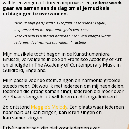
wilt leren zingen of durven improviseren,
iedere week
gaan we samen aan de slag om al je muzikale
uitdagingen te overwinnen.
“Vanuit mijn perspectief is Magalie bijzonder energiek,
inspirerend en onuitputtend gedreven. Deze
karakteristieken maakt haar een bron van energie waar
iedereen deel van wilt uitmaken. ” – Estelle
Mijn muzikale tocht begon in de Kunsthumaniora
Brussel, vervolgens in de San Fransisco Academy of Art
en eindigde in The Academy of Contemporary Music in
Guildford, Engeland.
Mijn passie voor de stem, zingen en harmonie groeide
steeds meer. Dit wou ik met iedereen om mij heen delen.
Iedereen die graag samen zingt, iedereen die meer over
zijn/haar stemgebruik wilt leren en dit ongelimiteerd.
Zo ontstond
Maggie’s Melody
. Een plaats waar iedereen
naar hartlust kan zingen, kan leren zingen en
kan samen zingen.
Privé zanglessen zijn niet voor iedereen even