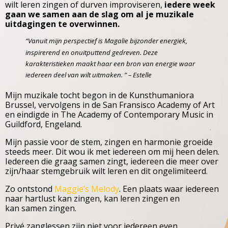
wilt leren zingen of durven improviseren,
iedere week
gaan we samen aan de slag om al je muzikale
uitdagingen te overwinnen.
“Vanuit mijn perspectief is Magalie bijzonder energiek,
inspirerend en onuitputtend gedreven. Deze
karakteristieken maakt haar een bron van energie waar
iedereen deel van wilt uitmaken. ” – Estelle
Mijn muzikale tocht begon in de Kunsthumaniora
Brussel, vervolgens in de San Fransisco Academy of Art
en eindigde in The Academy of Contemporary Music in
Guildford, Engeland.
Mijn passie voor de stem, zingen en harmonie groeide
steeds meer. Dit wou ik met iedereen om mij heen delen.
Iedereen die graag samen zingt, iedereen die meer over
zijn/haar stemgebruik wilt leren en dit ongelimiteerd.
Zo ontstond
Maggie’s Melody
. Een plaats waar iedereen
naar hartlust kan zingen, kan leren zingen en
kan samen zingen.
Privé zanglessen zijn niet voor iedereen even