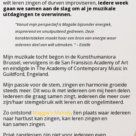
wilt leren zingen of durven improviseren,
iedere week
gaan we samen aan de slag om al je muzikale
uitdagingen te overwinnen.
“Vanuit mijn perspectief is Magalie bijzonder energiek,
inspirerend en onuitputtend gedreven. Deze
karakteristieken maakt haar een bron van energie waar
iedereen deel van wilt uitmaken. ” – Estelle
Mijn muzikale tocht begon in de Kunsthumaniora
Brussel, vervolgens in de San Fransisco Academy of Art
en eindigde in The Academy of Contemporary Music in
Guildford, Engeland.
Mijn passie voor de stem, zingen en harmonie groeide
steeds meer. Dit wou ik met iedereen om mij heen delen.
Iedereen die graag samen zingt, iedereen die meer over
zijn/haar stemgebruik wilt leren en dit ongelimiteerd.
Zo ontstond
Maggie’s Melody
. Een plaats waar iedereen
naar hartlust kan zingen, kan leren zingen en
kan samen zingen.
Privé zanglessen zijn niet voor iedereen even