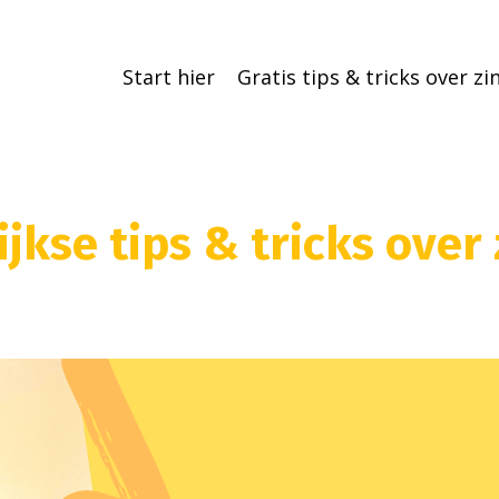
Start hier
Gratis tips & tricks over z
jkse tips & tricks over